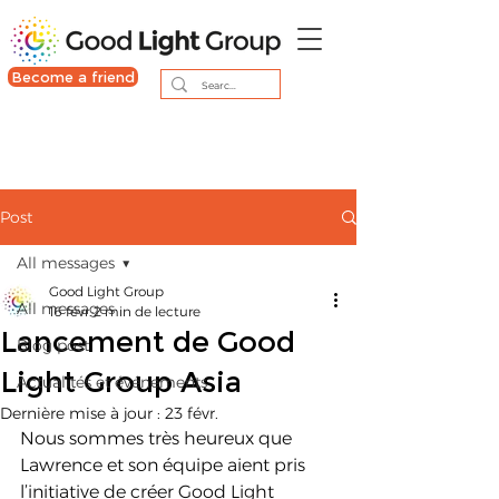
Become a friend
Post
All messages
Good Light Group
All messages
16 févr.
2 min de lecture
Lancement de Good
Blog post
Light Group Asia
Actualités et événements
Dernière mise à jour :
23 févr.
Nous sommes très heureux que 
Lawrence et son équipe aient pris 
l’initiative de créer Good Light 