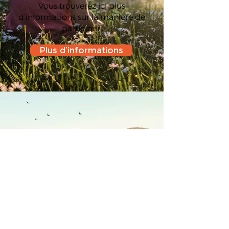
Vous trouverez ici plus
d’informations sur la manière de
participer.
Plus d’informations
Votre situation
lumineuse
Vous pouvez ici
télécharger une photo
ou nous décrire votre