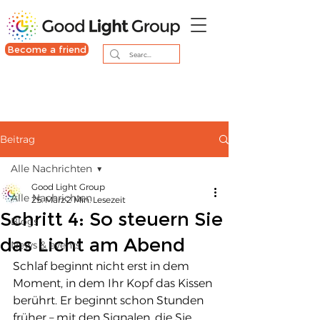
Become a friend
Beitrag
Alle Nachrichten
Good Light Group
Alle Nachrichten
25. März
2 Min. Lesezeit
Schritt 4: So steuern Sie
Blogs
das Licht am Abend
News & events
Schlaf beginnt nicht erst in dem 
Moment, in dem Ihr Kopf das Kissen 
berührt. Er beginnt schon Stunden 
früher – mit den Signalen, die Sie 