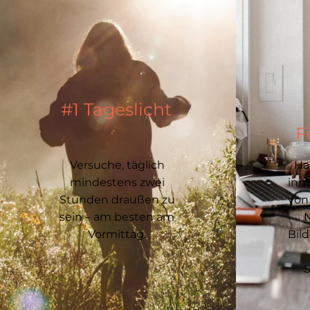
#1 Tageslicht
F
Versuche, täglich
Ha
mindestens zwei
inn
Stunden draußen zu
von
sein – am besten am
Vormittag.
Bil