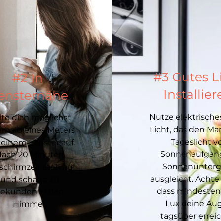
#3 Gutes L
#2 In
Installier
ensternähe
Nutze elektrische
lte dich möglichst
Licht, das den Ma
erhalb eines Meters
Tageslicht v
 einem Fenster auf.
Sonnenaufgang
Nach 20 Minuten
Sonnenunter
dschirmzeit steh auf
ausgleicht. Achte 
und schaue 20
dass mindesten
Sekunden in den
Lux deine Au
Himmel.
tagsüber errei