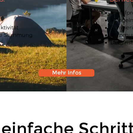
Schlafp
Mangeln
tivität
Schwier
re Stimmung
Stimmu
Langfris
Mehr Infos
 einfache Schrit