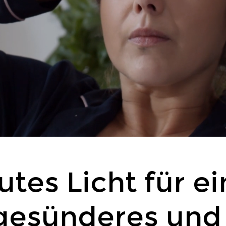
utes Licht für ei
gesünderes und