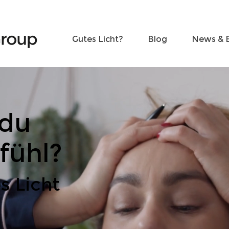
Freunde werden
Kontakt
Gutes Licht?
Blog
News & 
 du
fühl?
s Licht