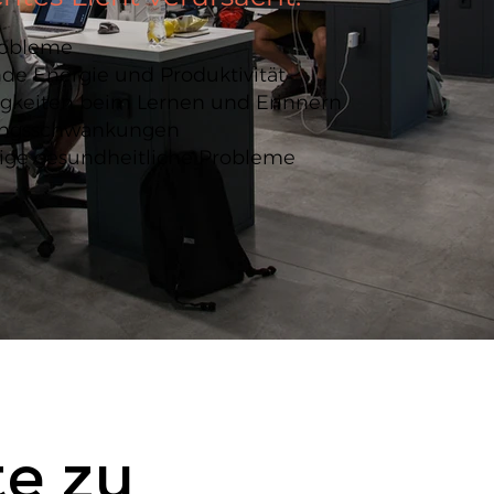
robleme
de Energie und Produktivität
igkeiten beim Lernen und Erinnern
ngsschwankungen
tige gesundheitliche Probleme
te zu