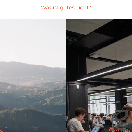
Was ist gutes Licht?
s:
Schlec