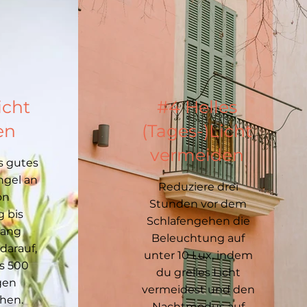
icht
#4 Helles
en
(Tages-)Licht
vermeiden
s gutes
ngel an
Reduziere drei
on
Stunden vor dem
 bis
Schlafengehen die
gang
Beleuchtung auf
darauf,
unter 10 Lux, indem
s 500
du grelles Licht
gen
vermeidest und den
chen.
Nachtmodus auf