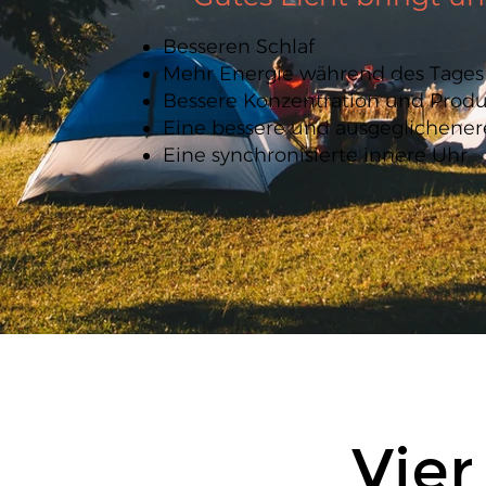
Besseren Schlaf
Mehr Energie während des Tages
Bessere Konzentration und Produk
Eine bessere und ausgeglichene
Eine synchronisierte innere Uhr
Vier