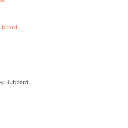
ok
Hubbard
rey Hubbard