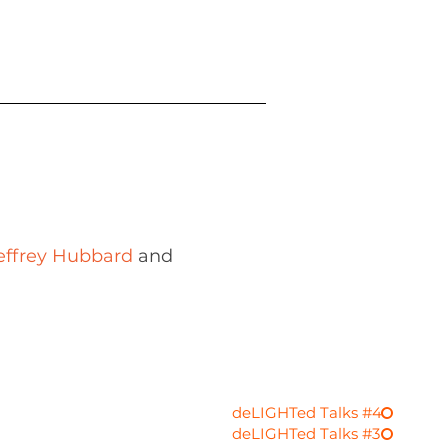
effrey Hubbard
and
deLIGHTed Talks #4
deLIGHTed Talks #3