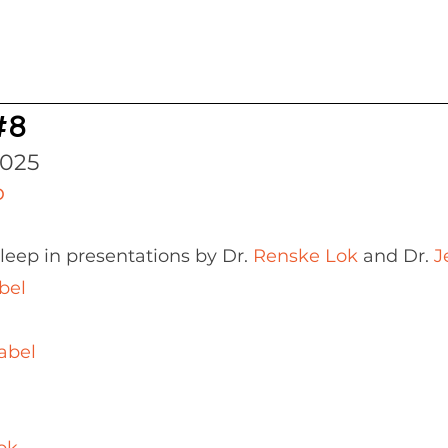
#8
2025
p
sleep in presentations by Dr.
Renske Lok
and Dr.
J
bel
Gabel