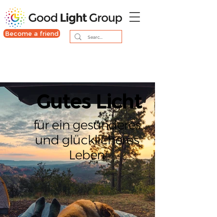
Become a friend
Gutes Licht
für ein gesünderes
und glücklicheres
Leben