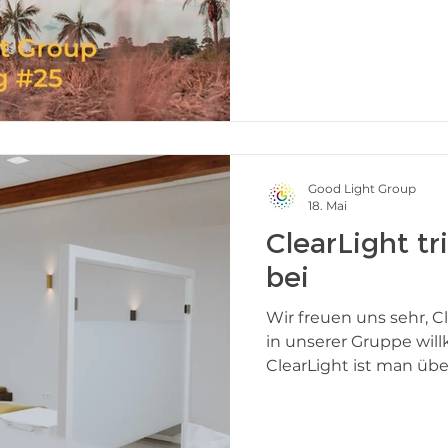
Informationen zu den 
Voorhuis teilt seine E
Lichtmessfunktion der
Daniel auf Unsplash S
Treffen verpasst? Sehe
Good Light Group
18. Mai
ClearLight tr
bei
Wir freuen uns sehr, C
in unserer Gruppe wil
ClearLight ist man übe
wie wir Beleuchtung b
fehlerhaft ist. Jahrze
allem nach Normen, Ef