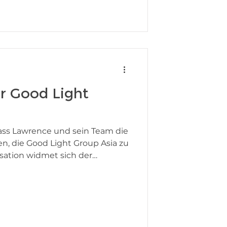
e menschliche Perspektive
 gelassen wurde. Gutes Licht
hr, als nur einen Raum zu
usst unsere Bi
r Good Light
dass Lawrence und sein Team die
ben, die Good Light Group Asia zu
sation widmet sich der
g von gutem Innenraumlicht.
ten wir ein wachsendes
uswirkungen von Licht und
ndheit und Wohlbefinden.
gt sich in der