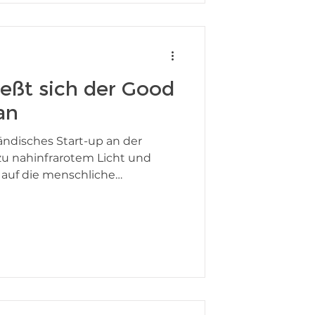
e, in akademischen
f Regierungsebene. Das ist von
eßt sich der Good
an
ändisches Start-up an der
zu nahinfrarotem Licht und
auf die menschliche
ohlbefinden. Der nahinfrarote
ums fehlt in unserem Leben in
bei ist er für unseren Körper
tes Licht kann tief in unsere
ie Energieproduktion in
ren. Es hat mehrere
eitliche Vorteile für den