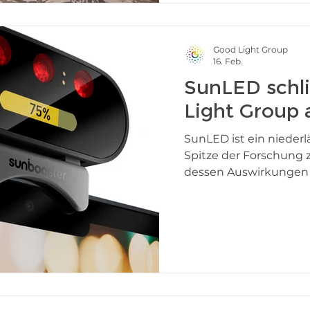
Beleuchtungsindustri
Institutionen sowie au
großer Bedeut
Good Light Group
16. Feb.
SunLED schli
Light Group 
SunLED ist ein niederl
Spitze der Forschung 
dessen Auswirkungen 
Gesundheit und das W
Teil des Sonnenspektr
Innenräumen häufig; da
essenziell. Nahninfraro
Haut eindringen und d
unseren Zellen aktivie
nachgewiesene gesundh
mens