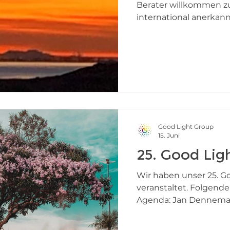
Berater willkommen zu
international anerkann
40 Jahren Erfahrung i
und Stadtbeleuchtung.
der International Asso
(IALD). Sunset in Icel
insbesondere im Berei
dazu beitragen, Gesu
stärker in die Planung
Good Light Group
15. Juni
25. Good Lig
Wir haben unser 25. G
veranstaltet. Folgend
Agenda: Jan Denneman 
Neuigkeiten der Good 
ein Update zur Good L