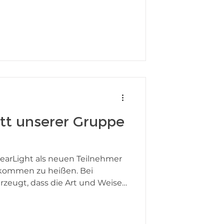
deLIGHTed Talks Asia. Maarten
rkenntnisse zur Nutzung der
 Apple Watch. Foto von Jonatas
ie haben das Good Light Group
n Sie sich
itt unserer Gruppe
learLight als neuen Teilnehmer
lkommen zu heißen. Bei
rzeugt, dass die Art und Weise,
etrachten, grundsätzlich
hntelang wurde Beleuchtung vor
fizienz und Kostenreduktion