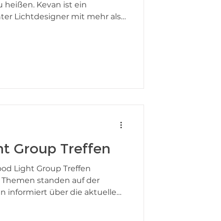
 heißen. Kevan ist ein
ter Lichtdesigner mit mehr als
n der Architektur-, Museums-
 Derzeit ist er zudem Direktor
ciation of Lighting Designers
and Kevan wird unsere Arbeit
ch Lichtplanung stärken und
ndheit und Wohlbefinden noch
spraxis zu
ht Group Treffen
ood Light Group Treffen
e Themen standen auf der
informiert über die aktuellen
Light Group. Lawrence Lin gibt
ight Group Asia und weitere