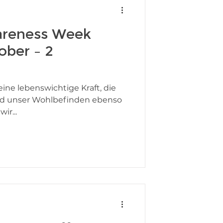
areness Week
ober – 2
d unser Wohlbefinden ebenso
ir...