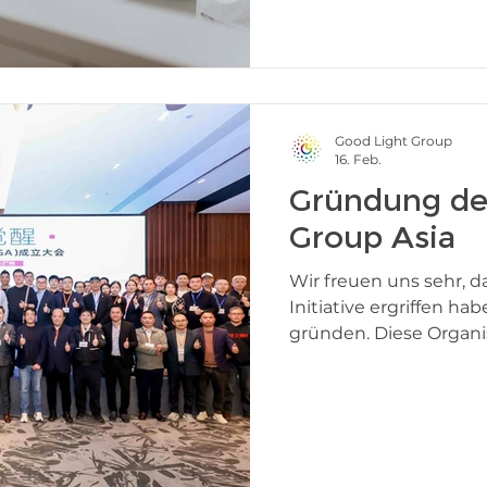
gestaltet, während di
weitgehend außer Acht
jedoch leistet weit me
beleuchten. Es beeinfl
Good Light Group
16. Feb.
Gründung de
Group Asia
Wir freuen uns sehr, 
Initiative ergriffen ha
gründen. Diese Organi
Förderung der Nutzun
In ganz Asien beobach
Bewusstsein für die A
Beleuchtung auf Gesu
Dieses Bewusstsein zei