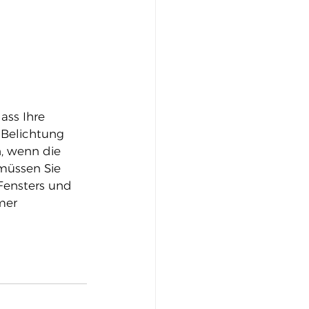
ass Ihre 
 Belichtung 
n, wenn die 
müssen Sie 
Fensters und 
mer 