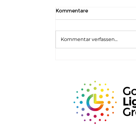
Kommentare
Kommentar verfassen...
deLIGHTed Talks Asia auf
der GILE 2026: Von gutem
Licht zu messbaren
Auswirkungen auf den
Menschen