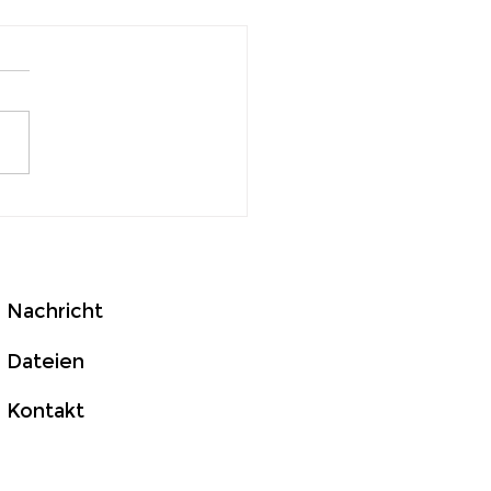
 Energieeinsparungen
zur menschlichen
undheit: Warum „gutes
t“ wichtiger ist denn je
Nachricht
Dateien
Kontakt