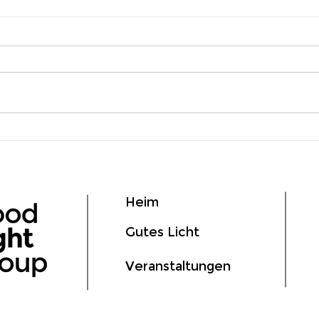
So überstehen Sie die
Von
Sommerzeit
bis 
Ges
Lich
Heim
Gutes Licht
Veranstaltungen