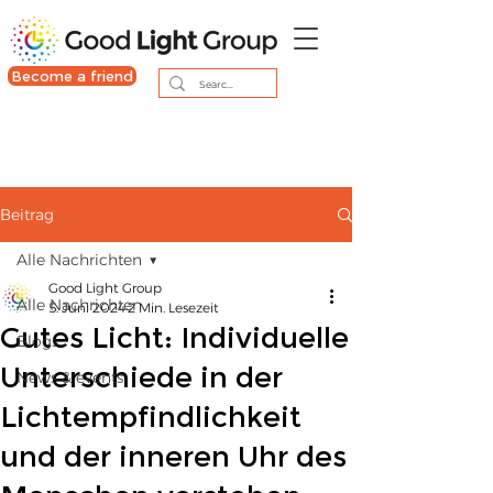
Become a friend
Beitrag
Alle Nachrichten
Good Light Group
Alle Nachrichten
5. Juni 2024
2 Min. Lesezeit
Gutes Licht: Individuelle
Blogs
Unterschiede in der
News & events
Lichtempfindlichkeit
und der inneren Uhr des