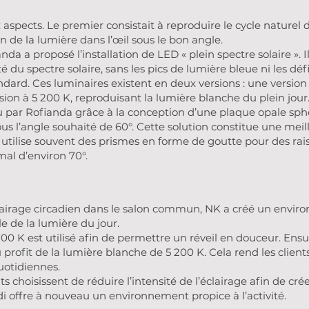
spects. Le premier consistait à reproduire le cycle naturel d
on de la lumière dans l’œil sous le bon angle.
da a proposé l’installation de LED « plein spectre solaire ». I
é du spectre solaire, sans les pics de lumière bleue ni les déf
dard. Ces luminaires existent en deux versions : une version 
ion à 5 200 K, reproduisant la lumière blanche du plein jour
u par Rofianda grâce à la conception d’une plaque opale sph
sous l’angle souhaité de 60°. Cette solution constitue une meil
i utilise souvent des prismes en forme de goutte pour des rai
al d’environ 70°.
éclairage circadien dans le salon commun, NK a créé un envir
le de la lumière du jour.
700 K est utilisé afin de permettre un réveil en douceur. Ens
ofit de la lumière blanche de 5 200 K. Cela rend les clients p
uotidiennes.
ts choisissent de réduire l’intensité de l’éclairage afin de c
di offre à nouveau un environnement propice à l’activité.