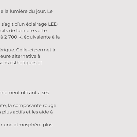
e la lumière du jour. Le
l s’agit d’un éclairage LED
icits de lumière verte
à 2 700 K, équivalente à la
.
érique. Celle-ci permet à
leure alternative à
sons esthétiques et
onnement offrant à ses
uite, la composante rouge
lus actifs et les aide à
réer une atmosphère plus