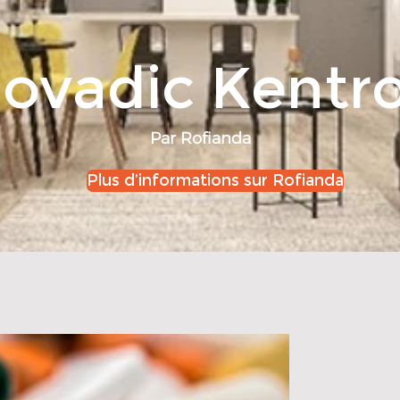
ovadic Kentr
Par Rofianda
Plus d’informations sur Rofianda