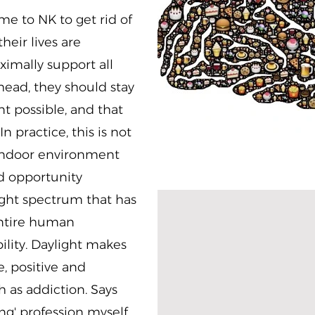
e to NK to get rid of
heir lives are
ximally support all
head, they should stay
t possible, and that
n practice, this is not
n indoor environment
ed opportunity
light spectrum that has
entire human
ility. Daylight makes
, positive and
h as addiction. Says
ng' profession myself,