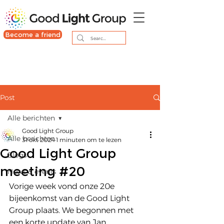
Become a friend
Post
Alle berichten
Good Light Group
Alle berichten
31 okt 2024
1 minuten om te lezen
Good Light Group
Blogs
meeting #20
News & events
Vorige week vond onze 20e 
bijeenkomst van de Good Light 
Group plaats. We begonnen met 
een korte update van Jan 