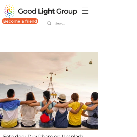
Become a friend
Foto door Duy Pham op Unsplash