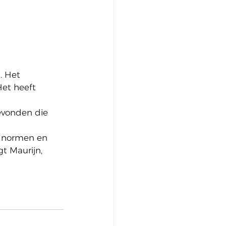
. Het 
Het heeft 
evonden die 
n normen en 
t Maurijn, 