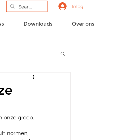
Inloggen
ws
Downloads
Over ons
nze
n onze groep.
 
it normen, 