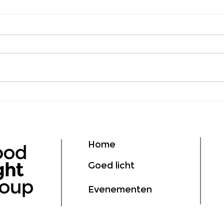
25e Good Light Group
Lanc
meeting
Grou
Home
Goed licht
Evenementen