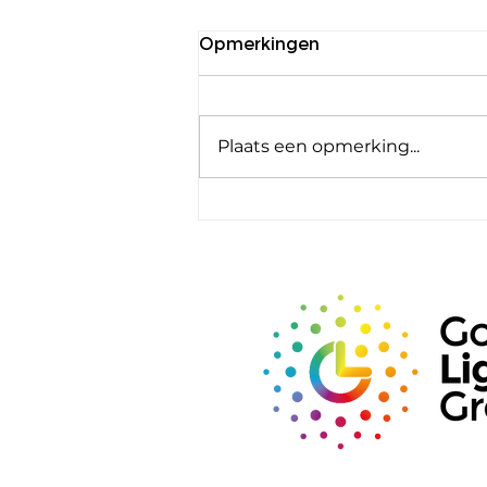
Opmerkingen
Plaats een opmerking...
Kevan Shaw verwelkomd
als adviseur