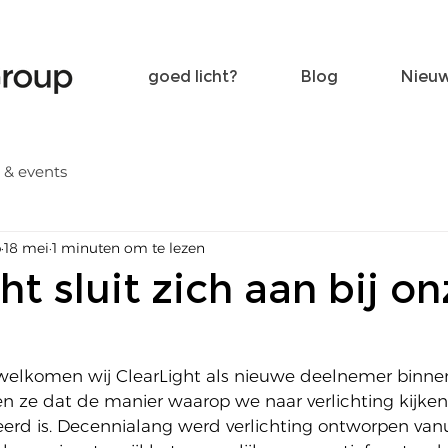
Word een vriend
Contact
goed licht?
Blog
Nieu
 & events
p
18 mei
1 minuten om te lezen
ht sluit zich aan bij o
rwelkomen wij ClearLight als nieuwe deelnemer binne
ven ze dat de manier waarop we naar verlichting kijken
erd is. Decennialang werd verlichting ontworpen vanu