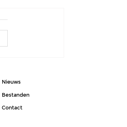
ering van Good Light
p Asia
Nieuws
Bestanden
Contact