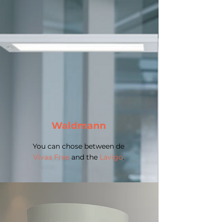
Waldmann
You can chose between de
Vivaa Free
and the
Lavigo
.