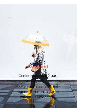
Daglicht
Geniet minimaal 2 uur
per dag van het
buitenleven. Zelfs als het
regent! Een transparante
paraplu is voldoende.