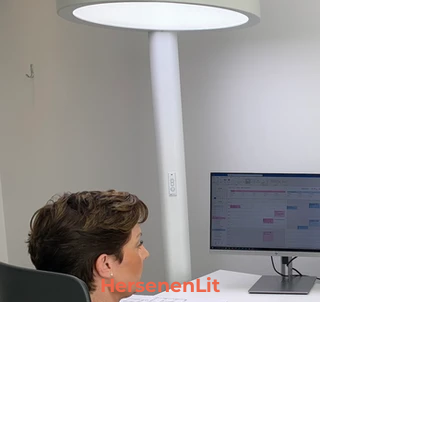
HersenenLit
Daglicht binnenshuis.
Speciaal voor de 30
dagen ervaring bieden zij
de
BrainLit Alven
aan