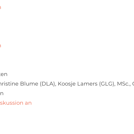
n
n
ten
ristine Blume (DLA), Koosje Lamers (GLG), MSc., C
en
iskussion an