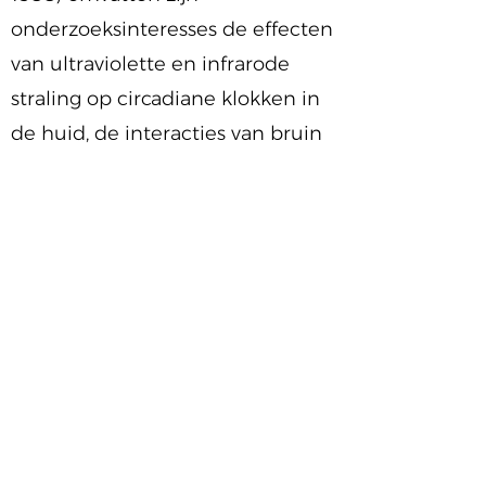
onderzoeksinteresses de effecten
van ultraviolette en infrarode
straling op circadiane klokken in
de huid, de interacties van bruin
vetweefsel en
stemmingsregulatie, de
moleculaire basis van het
chronotype, en de positieve en
negatieve factoren die de
regelmaat van het circadiane
ritme en de slaap-waakcyclus
beïnvloeden. Voor deze
onderzoeksactiviteiten heeft hij
samengewerkt met