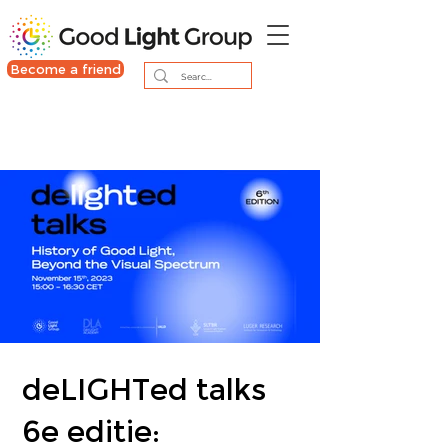
Become a friend
deLIGHTed talks
6e editie: