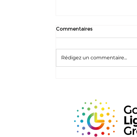
Commentaires
Rédigez un commentaire...
deLIGHTed Talks Asia au
GILE 2026 : De la bonne
lumière à des résultats
humains mesurables