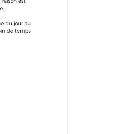
 raison est 
e. 
e du jour au 
oin de temps 