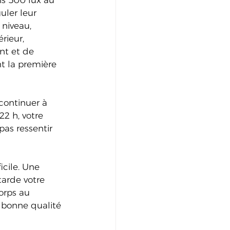
s 500 lux au 
uler leur 
niveau, 
rieur, 
nt et de 
t la première 
continuer à 
2 h, votre 
pas ressentir 
icile. Une 
tarde votre 
orps au 
 bonne qualité 