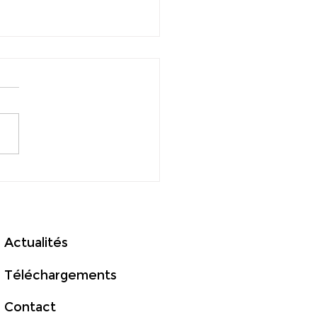
il, bancs solaires et un
nant paradoxe pour la
té
Actualités
Téléchargements
Contact