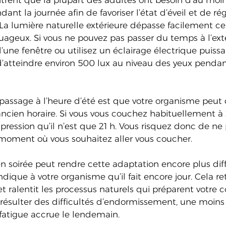
rent que la plupart des adultes ont besoin d’au moin
ant la journée afin de favoriser l’état d’éveil et de rég
La lumière naturelle extérieure dépasse facilement ce 
eux. Si vous ne pouvez pas passer du temps à l’exté
d’une fenêtre ou utilisez un éclairage électrique puissa
d’atteindre environ 500 lux au niveau des yeux pendan
u passage à l’heure d’été est que votre organisme peut 
ancien horaire. Si vous vous couchez habituellement à 2
mpression qu’il n’est que 21 h. Vous risquez donc de ne 
oment où vous souhaitez aller vous coucher. 
n soirée peut rendre cette adaptation encore plus diff
indique à votre organisme qu’il fait encore jour. Cela re
t ralentit les processus naturels qui préparent votre c
 résulter des difficultés d’endormissement, une moins
atigue accrue le lendemain. 