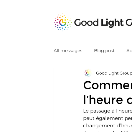
All messages
Blog post
Ac
Good Light Grou
Comment
l’heure 
Le passage à l’heure
peut également pert
changement d’heure