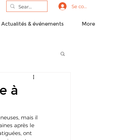
Se connecter
Actualités & événements
More
e à
neuses, mais il 
ines après le 
tiguées, ont 