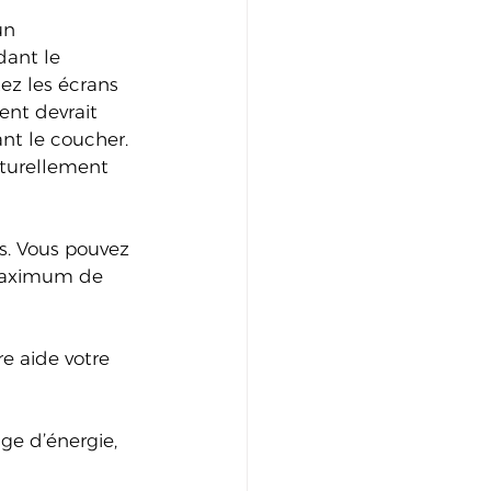
un 
ant le 
tez les écrans 
ent devrait 
ant le coucher. 
turellement 
s. Vous pouvez 
 maximum de 
e aide votre 
e d’énergie, 