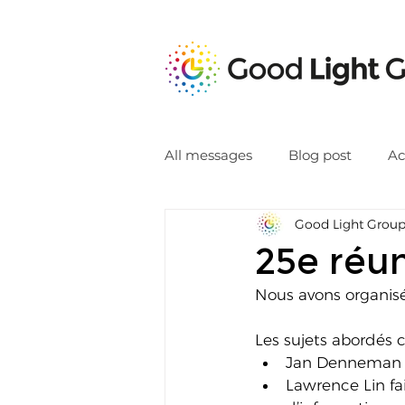
All messages
Blog post
Ac
Good Light Grou
25e réu
Nous avons organisé
Les sujets abordés 
Jan Denneman p
Lawrence Lin fa