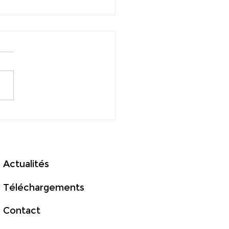
ED rejoint le Good
t Group
Actualités
Téléchargements
Contact