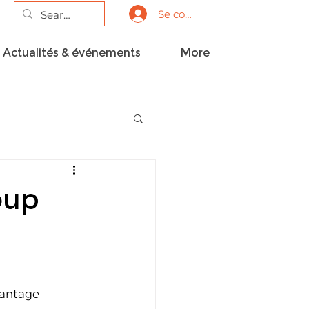
Se connecter
Actualités & événements
More
oup
vantage 