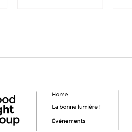
ClearLight rejoint notre
SunL
groupe
Ligh
Home
La bonne lumière !
Événements