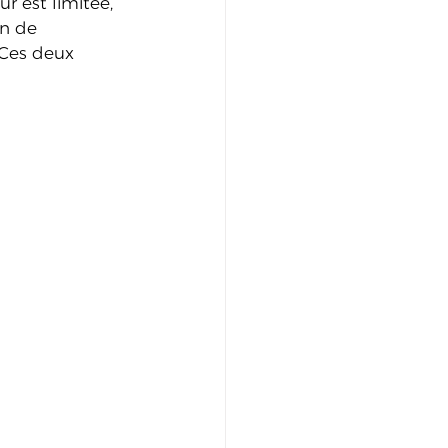
r est limitée, 
in de 
 Ces deux 