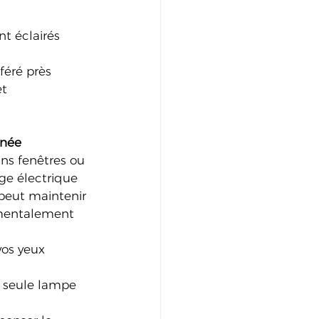
nt éclairés
féré près 
t 
rnée
ans fenêtres ou 
ge électrique 
peut maintenir 
 mentalement 
vos yeux 
e seule lampe 