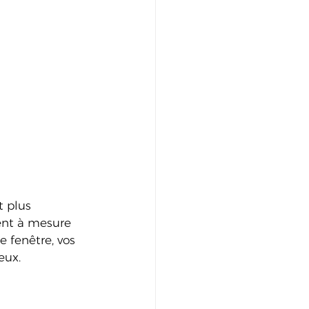
t plus 
ent à mesure 
 fenêtre, vos 
eux.