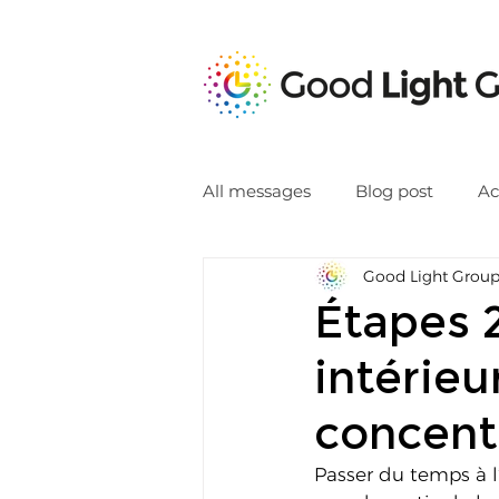
All messages
Blog post
Ac
Good Light Grou
Étapes 2
intérieu
concent
Passer du temps à l