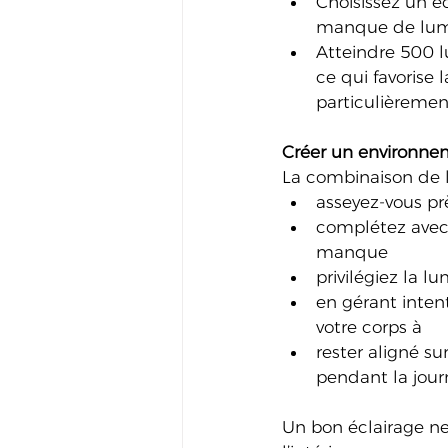
Choisissez un é
manque de lumi
Atteindre 500 lu
ce qui favorise 
particulièrement
Créer un environnem
La combinaison de la 
asseyez-vous pr
complétez avec 
manque
privilégiez la l
en gérant intent
votre corps à
rester aligné s
pendant la jour
Un bon éclairage ne 