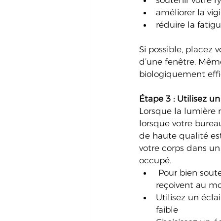
soutenir votre 
améliorer la vig
réduire la fatig
Si possible, placez 
d’une fenêtre. Même 
biologiquement effic
Étape 3 : Utilisez u
Lorsque la lumière n
lorsque votre bureau
de haute qualité es
votre corps dans un
occupé.
 Pour bien soute
reçoivent au mo
Utilisez un écl
faible