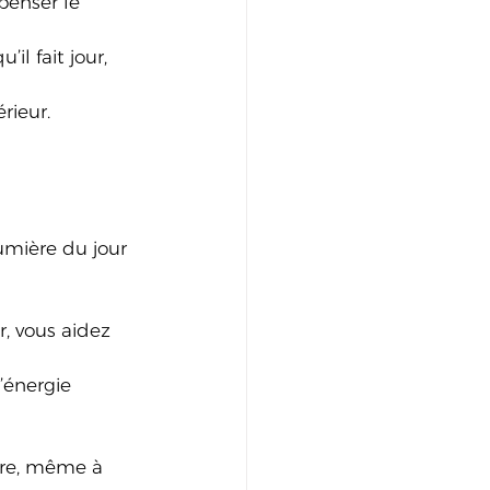
penser le 
l fait jour, 
rieur.
umière du jour 
, vous aidez 
’énergie 
vre, même à 