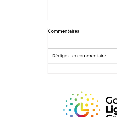
Commentaires
Rédigez un commentaire...
deLIGHTed Talks Asia au
GILE 2026 : De la bonne
lumière à des résultats
humains mesurables