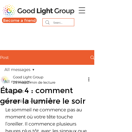
Become a friend
Post
All messages
Good Light Group
All messages
25 mars
2 min de lecture
Étape 4 : comment
Blog post
gérer la lumière le soir
Actualités et événements
Le sommeil ne commence pas au 
moment où votre tête touche 
l’oreiller. Il commence plusieurs 
heures plus tôt, avec les signaux que 